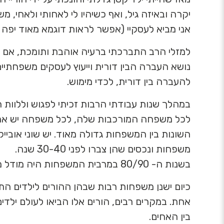
יקרה ובאיזה גיל, ואף כשיהיו לי לאחותי ולאחי
אני מביא לעסקיי (אפשר לראות דוגמא מאוד יפה ו
למזלי הרב התברכתי ברעיה אוהבת ותומכת, אם יל
נושא העברה הבין דורית וייעוץ לעסקים משפחתיי
להעברה בין דורית, לכדי מימוש.
במהלך שנות עבודתי הרבות זכיתי לפגוש וללוות ה
לכל משפחה המורכבות שלה, לכל משפחה יש את ה
השונות בין המשפחות גדולה מאוד. יש שוני אובי
משפחות ונכסים שהן צברו לפני 30-40 שנה.
בשנות ה- 80/90 במרבית המשפחות היה מודל משפחתי אחד – אבא ואמא שהתחתנו והביאו לעולם 2-3 ילדים שגדלים ביחד.
כיום ישנן משפחות רבות שבהן ההורים לילדים התג
אחת. במקרים רבים, הורים אלו הביאו לעולם ילדי
בין האחים.