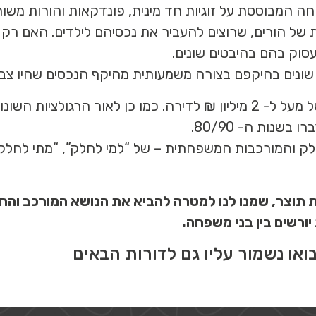
שפחה המבוססת על זוגיות חד מינית, פונדקאות והורות משו
ל הורים, שרוצים להעביר את נכסיהם לילדים. האם רק ל
וק בהם בהיבטים שונים.
, שונים בהיקפם בצורה משמעותית מהיקף הנכסים שהיו צבורים
מחירי הנדל”ן בישראל מציגים שווי דירות ממוצע של מעל ל- 2 מיליון ₪ לדיר
שנות ה- 80/90.
ק והמורכבות המשפחתית – של “למי לחלק”, “מתי לחלק”
 תוצר, שמנו לנו למטרה להביא את הנושא המורכב והחש
יורשים בין בני משפחה.
או נשמור עליו גם לדורות הבאים